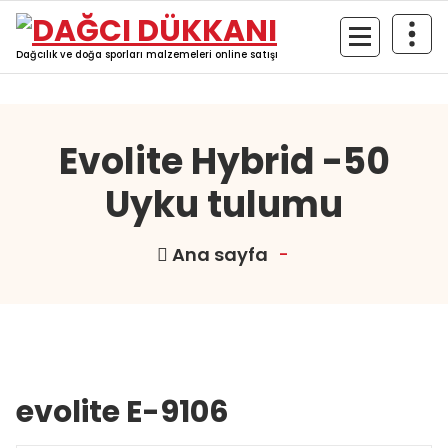
İçeriğe
geç
Dağcılık ve doğa sporları malzemeleri online satışı
Evolite Hybrid -50
Uyku tulumu
Ana sayfa
-
evolite E-9106