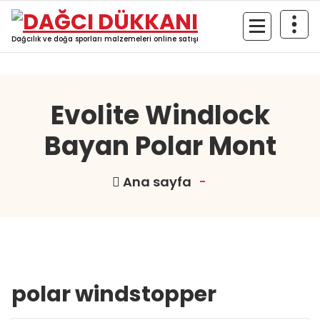
İçeriğe
geç
Dağcılık ve doğa sporları malzemeleri online satışı
Evolite Windlock
Bayan Polar Mont
Ana sayfa
-
polar windstopper