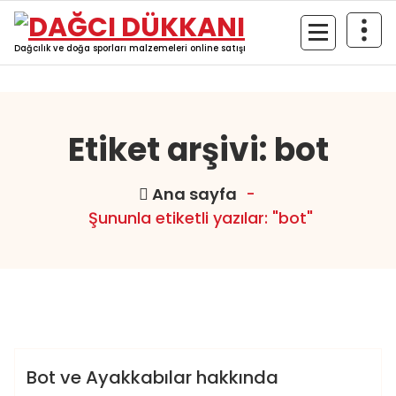
İçeriğe
geç
Dağcılık ve doğa sporları malzemeleri online satışı
Etiket arşivi: bot
Ana sayfa
-
Şununla etiketli yazılar: "bot"
,
dagcidukkani
ayakkabı
bot
Doğada yeni misin?
Bot ve Ayakkabılar hakkında