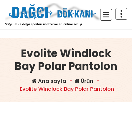
İçeriğe
geç
Dağcılık ve doğa sporları malzemeleri online satışı
Evolite Windlock
Bay Polar Pantolon
Ana sayfa
-
Ürün
-
Evolite Windlock Bay Polar Pantolon