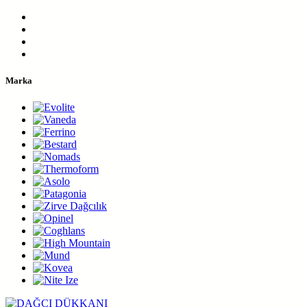
İçeriğe
geç
Marka