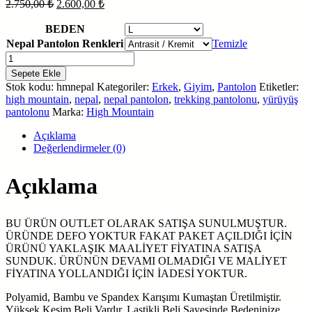
Orijinal
Şu
2.750,00
₺
2.600,00
₺
fiyat:
andaki
fiyat:
2.750,00 ₺.
BEDEN
2.600,00 ₺.
Nepal Pantolon Renkleri
Temizle
High
Mountain
Sepete Ekle
Nepal
Stok kodu:
hmnepal
Kategoriler:
Erkek
,
Giyim
,
Pantolon
Etiketler:
Pantolon
high mountain
,
nepal
,
nepal pantolon
,
trekking pantolonu
,
yürüyüş
(Outlet)
pantolonu
Marka:
High Mountain
adet
Açıklama
Değerlendirmeler (0)
Açıklama
BU ÜRÜN OUTLET OLARAK SATIŞA SUNULMUŞTUR.
ÜRÜNDE DEFO YOKTUR FAKAT PAKET AÇILDIĞI İÇİN
ÜRÜNÜ YAKLAŞIK MAALİYET FİYATINA SATIŞA
SUNDUK. ÜRÜNÜN DEVAMI OLMADIĞI VE MALİYET
FİYATINA YOLLANDIĞI İÇİN İADESİ YOKTUR.
Polyamid, Bambu ve Spandex Karışımı Kumaştan Üretilmiştir.
Yüksek Kesim Beli Vardır. Lastikli Beli Sayesinde Bedeninize