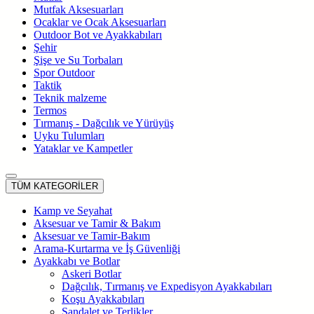
Mutfak Aksesuarları
Ocaklar ve Ocak Aksesuarları
Outdoor Bot ve Ayakkabıları
Şehir
Şişe ve Su Torbaları
Spor Outdoor
Taktik
Teknik malzeme
Termos
Tırmanış - Dağcılık ve Yürüyüş
Uyku Tulumları
Yataklar ve Kampetler
TÜM KATEGORİLER
Kamp ve Seyahat
Aksesuar ve Tamir & Bakım
Aksesuar ve Tamir-Bakım
Arama-Kurtarma ve İş Güvenliği
Ayakkabı ve Botlar
Askeri Botlar
Dağcılık, Tırmanış ve Expedisyon Ayakkabıları
Koşu Ayakkabıları
Sandalet ve Terlikler