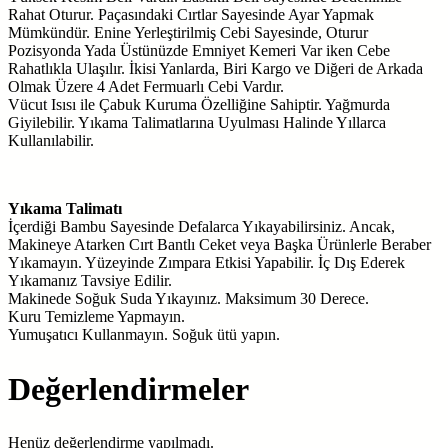
Rahat Oturur. Paçasındaki Cırtlar Sayesinde Ayar Yapmak
Mümkündür. Enine Yerleştirilmiş Cebi Sayesinde, Oturur
Pozisyonda Yada Üstünüzde Emniyet Kemeri Var iken Cebe
Rahatlıkla Ulaşılır. İkisi Yanlarda, Biri Kargo ve Diğeri de Arkada
Olmak Üzere 4 Adet Fermuarlı Cebi Vardır.
Vücut Isısı ile Çabuk Kuruma Özelliğine Sahiptir. Yağmurda
Giyilebilir. Yıkama Talimatlarına Uyulması Halinde Yıllarca
Kullanılabilir.
Yıkama Talimatı
İçerdiği Bambu Sayesinde Defalarca Yıkayabilirsiniz. Ancak,
Makineye Atarken Cırt Bantlı Ceket veya Başka Ürünlerle Beraber
Yıkamayın. Yüzeyinde Zımpara Etkisi Yapabilir. İç Dış Ederek
Yıkamanız Tavsiye Edilir.
Makinede Soğuk Suda Yıkayınız. Maksimum 30 Derece.
Kuru Temizleme Yapmayın.
Yumuşatıcı Kullanmayın. Soğuk ütü yapın.
Değerlendirmeler
Henüz değerlendirme yapılmadı.