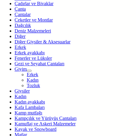
Çadırlar ve Bivaklar
Çanta
Çantalar
Ceketler ve Montlar
Dağcılık
Deniz Malzemeleri
Diğer
Diğer Giysiler & Aksesuarlar
Erkek
Erkek ayakkabı
Fenerler ve Lüksler
Gezi ve Seyahat Çantaları
Giyim
Erkek
Kadın
Tozluk
Giysiler
Kadın
Kadın ayakkabı
Kafa Lambaları
Kamp mutfağı
Kampçılık ve Yürüyüş Çantaları
Kamuflaj ve Askeri Malzemeler
Kayak ve Snowboard
Matlar