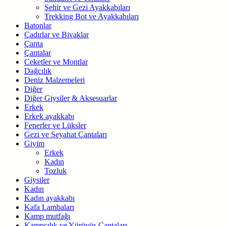
Şehir ve Gezi Ayakkabıları
Trekking Bot ve Ayakkabıları
Batonlar
Çadırlar ve Bivaklar
Çanta
Çantalar
Ceketler ve Montlar
Dağcılık
Deniz Malzemeleri
Diğer
Diğer Giysiler & Aksesuarlar
Erkek
Erkek ayakkabı
Fenerler ve Lüksler
Gezi ve Seyahat Çantaları
Giyim
Erkek
Kadın
Tozluk
Giysiler
Kadın
Kadın ayakkabı
Kafa Lambaları
Kamp mutfağı
Kampçılık ve Yürüyüş Çantaları