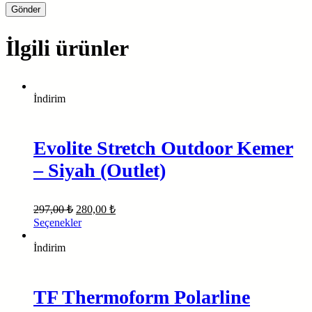
İlgili ürünler
İndirim
Evolite Stretch Outdoor Kemer
– Siyah (Outlet)
Orijinal
Şu
297,00
₺
280,00
₺
fiyat:
andaki
Bu
Seçenekler
fiyat:
297,00 ₺.
ürünün
280,00 ₺.
birden
İndirim
fazla
varyasyonu
var.
TF Thermoform Polarline
Seçenekler
ürün